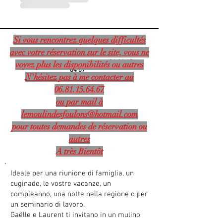
Si vous rencontrez quelques difficultés
avec votre réservation sur le site, vous ne
Luogo chiamato Les Foulons
37310 Chedigny, Francia | +33
06 81 15
voyez plus les disponibilités ou autres
64 67
N'hésitez pas à me contacter au
06.81.15.64.67
ou par mail à
lemoulindesfoulons@hotmail.com
pour toutes demandes de réservation ou
autres
A très Bientôt
Ideale per una riunione di famiglia, un
cuginade, le vostre vacanze, un
compleanno, una notte nella regione o per
un seminario di lavoro.
Gaëlle e Laurent ti invitano in un mulino