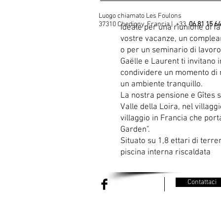
Luogo chiamato Les Foulons
37310 Chedigny, Francia | +33
06 81 15 64
Ideale per una riunione di fa
vostre vacanze, un complean
o per un seminario di lavoro
Gaëlle e Laurent ti invitano 
condividere un momento di r
un ambiente tranquillo.
La nostra pensione e Gîtes s
Valle della Loira, nel villagg
villaggio in Francia che por
Garden".
Situato su 1,8 ettari di terre
piscina interna riscaldata
Contattaci