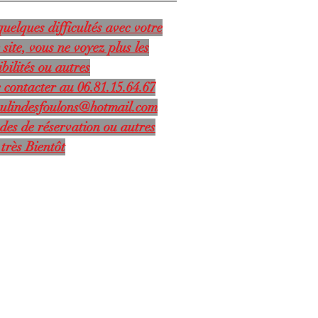
uelques difficultés avec votre
 site, vous ne voyez plus les
bilités ou autres
 contacter au 06.81.15.64.67
ulindesfoulons@hotmail.com
des de réservation ou autres
très Bientôt