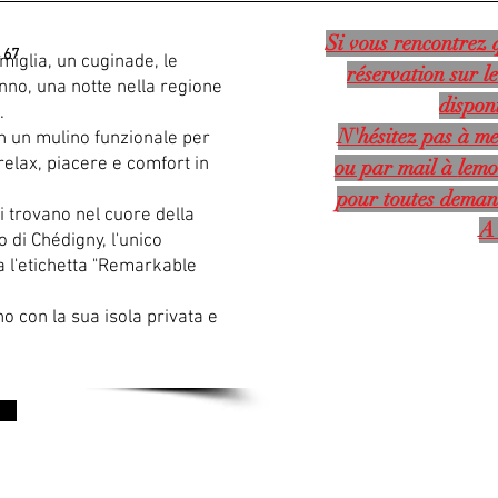
Si vous rencontrez q
 67
miglia, un cuginade, le
réservation sur le
no, una notte nella regione
disponi
.
N'hésitez pas à me
in un mulino funzionale per
elax, piacere e comfort in
ou par mail à
lemo
pour toutes deman
i trovano nel cuore della
A 
io di Chédigny, l'unico
ta l'etichetta "Remarkable
no con la sua isola privata e