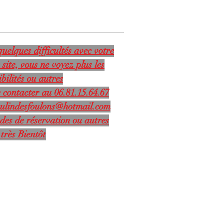
uelques difficultés avec votre
 site, vous ne voyez plus les
bilités ou autres
 contacter au 06.81.15.64.67
ulindesfoulons@hotmail.com
des de réservation ou autres
très Bientôt