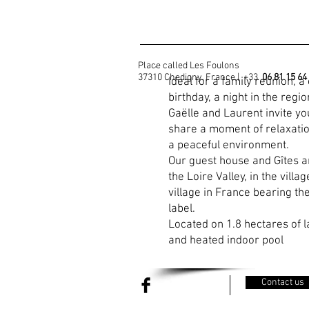
Place called Les Foulons
37310 Chedigny, France | +33
06 81 15 64
Ideal for a family reunion, a
birthday, a night in the regi
Gaëlle and Laurent invite you
share a moment of relaxatio
a peaceful environment.
Our guest house and Gîtes ar
the Loire Valley, in the villa
village in France bearing t
label.
Located on 1.8 hectares of la
and heated indoor pool
Contact us