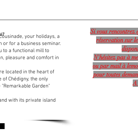
Si vous rencontrez q
 67
 cousinade, your holidays, a
réservation sur le
on or for a business seminar.
disponi
 to a functional mill to
N'hésitez pas à me
n, pleasure and comfort in
ou par mail à
lemo
e located in the heart of
pour toutes deman
ge of Chédigny, the only
A 
he "Remarkable Garden"
nd with its private island