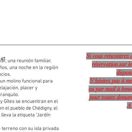
Si vous rencontrez q
 67
ar, una reunión familiar,
réservation sur le
ños, una noche en la región
disponi
cios.
N'hésitez pas à me
a un molino funcional para
ajación, placer y
ou par mail à
lemo
ranquilo.
pour toutes deman
 Gîtes se encuentran en el
A 
en el pueblo de Chédigny, el
lleva la etiqueta "Jardín
 terreno con su isla privada