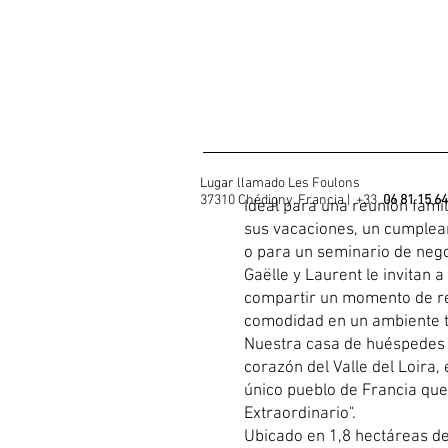
Lugar llamado Les Foulons
37310 Chédigny, Francia | +33
06 81 15 64
Ideal para una reunión famili
sus vacaciones, un cumplea
o para un seminario de nego
Gaëlle y Laurent le invitan 
compartir un momento de rel
comodidad en un ambiente t
Nuestra casa de huéspedes y
corazón del Valle del Loira, 
único pueblo de Francia que 
Extraordinario".
Ubicado en 1,8 hectáreas de