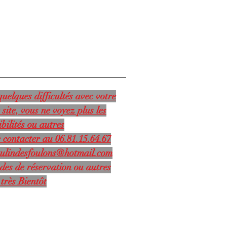
uelques difficultés avec votre
 site, vous ne voyez plus les
bilités ou autres
 contacter au 06.81.15.64.67
ulindesfoulons@hotmail.com
des de réservation ou autres
très Bientôt