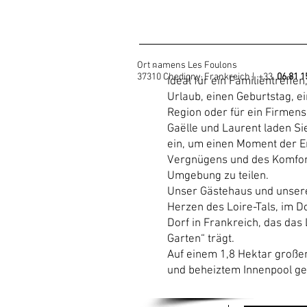
Ort namens Les Foulons
37310 Chedigny, Frankreich | +33
06 81 1
Ideal für ein Familientreffen
Urlaub, einen Geburtstag, e
Region oder für ein Firmen
Gaëlle und Laurent laden Sie
ein, um einen Moment der E
Vergnügens und des Komforts
Umgebung zu teilen.
Unser Gästehaus und unsere
Herzen des Loire-Tals, im D
Dorf in Frankreich, das da
Garten“ trägt.
Auf einem 1,8 Hektar großen
und beheiztem Innenpool g