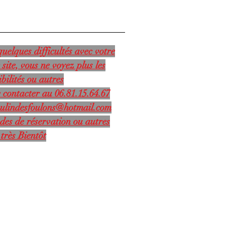
uelques difficultés avec votre
 site, vous ne voyez plus les
bilités ou autres
 contacter au 06.81.15.64.67
ulindesfoulons@hotmail.com
des de réservation ou autres
très Bientôt