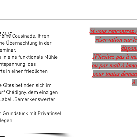
Si vous rencontrez q
5 64 67
, eine Cousinade, Ihren
réservation sur le
ine Übernachtung in der
disponi
seminar.
N'hésitez pas à me
 in eine funktionale Mühle
ntspannung, des
ou par mail à
lemo
 in einer friedlichen
pour toutes deman
A 
 Gîtes befinden sich im
orf Chédigny, dem einzigen
s Label „Bemerkenswerter
 Grundstück mit Privatinsel
elegen