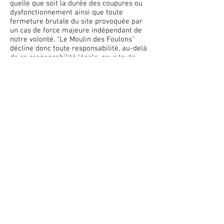
quelle que soit la durée des coupures ou
dysfonctionnement ainsi que toute
fermeture brutale du site provoquée par
un cas de force majeure indépendant de
notre volonté, "Le Moulin des Foulons"
décline donc toute responsabilité, au-delà
de sa responsabilité légale, pour toute
privation ou diminution de jouissance ne
provenant pas de son fait.
La responsabilité "Le Moulin des Foulons",
au-delà de sa responsabilité légale, ne
peut être engagée, en cas de panne ou de
mise hors service des équipements
techniques, si le mauvais fonctionnement
et les réparations étaient non prévisibles.
Article 19 - Service ménage fin de séjour :
Si le locataire ne souhaite pas faire le
ménage demandé, cette option pourra
être choisie à tout moment.
Elle ne dispense pas d'une remise en
ordre des lieux et de celle des
équipements. Le locataire a l'obligation
d'évacuer ses effets personnels et