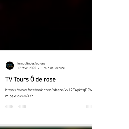
lemoulindesfoulons
17 févr. 2025
1 min de lecture
TV Tours Ô de rose
https://www.facebook.com/share/v/12E4pkYqP2W/?
mibextid=wwXIfr