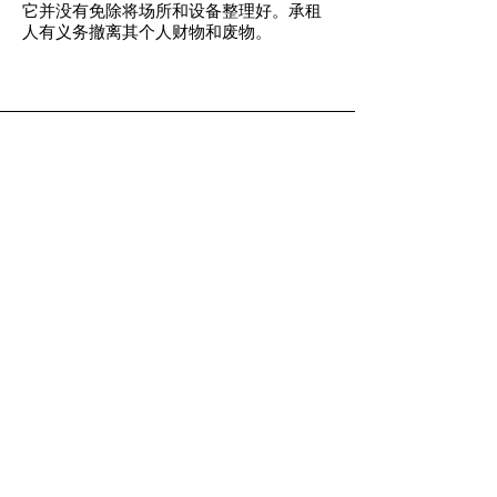
它并没有免除将场所和设备整理好。承租
人有义务撤离其个人财物和废物。
Si vous rencontrez quelques difficultés
avec votre réservation sur le site, vous ne
地方叫 Les Foulons
voyez plus les disponibilités ou autres
37310 Chedigny, 法国 | +33
06 81 15 64
67
N'hésitez pas à me contacter au
06.81.15.64.67
ou par mail à
lemoulindesfoulons@hotmail.com
pour toutes demandes de réservation ou
autres
A très Bientôt
非常适合家庭团聚、表亲、您的假期、生
日、在该地区度过的夜晚或商务研讨会。
Gaëlle 和 Laurent 邀请您来到功能齐全的