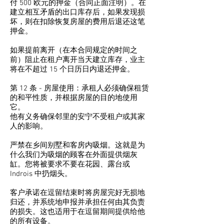
付 500 欧元的押金（合同正面注明）。在
建立相互矛盾的出口库存后，如果发现损
坏，则在扣除恢复房屋的费用后退还这笔
押金。
如果提前离开（在本合同规定的时间之
前）阻止在租户离开当天建立库存，业主
将在不超过 15 个日历日内退还押金。
第 12 条 - 房屋使用：承租人必须确保租赁
的和平性质，并根据房屋的目的地使用
它。
他有义务确保邻里的安宁不受租户或其家
人的影响。
严禁在乡间别墅和客房内吸烟。这就是为
什么我们为吸烟的顾客在外面提供烟灰
缸。您将被要求不要在花园、露台或
Indrois 中扔烟头。
客户承诺在逗留结束时将房屋完好无损地
归还，并系统地申报并承担任何由其负责
的损失。这也适用于在逗留期间提供给他
的所有设备。